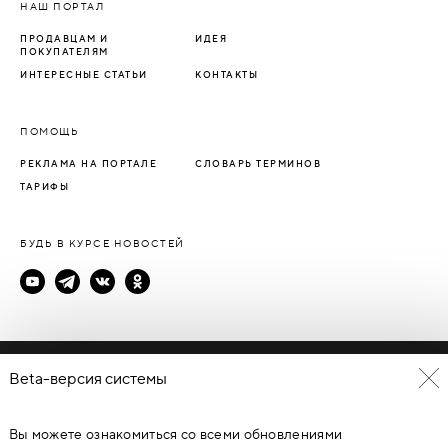
НАШ ПОРТАЛ
ПРОДАВЦАМ И
ИДЕЯ
ПОКУПАТЕЛЯМ
ИНТЕРЕСНЫЕ СТАТЬИ
КОНТАКТЫ
ПОМОЩЬ
РЕКЛАМА НА ПОРТАЛЕ
СЛОВАРЬ ТЕРМИНОВ
ТАРИФЫ
БУДЬ В КУРСЕ НОВОСТЕЙ
Политика конфиденциальности
Beta-версия системы
Пользовательское соглашение
Вы можете ознакомиться со всеми обновлениями
© Каталог дверей - DverProf, 2021-
2026
Материалы сайта
являются объектами авторского права. Запрещается