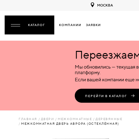
МОСКВА
КОМПАНИИ
ЗАЯВКИ
ЗАКРЫТЬ
Переезжаем 
ДВЕРИ
ДВЕРИ
Мы обновились — текущая в
Межкомнатные
Входные
Специализированные
НАЗАД
МЕЖКОМНАТНЫЕ
ФУРНИТУРА
платформу.
Деревянные
Металлические
Металлические
Если вашей компании еще не
Стеклянные
Деревянные
Деревянные
ДЕРЕВЯННЫЕ
ВОРОТА
Пластиковые
Пластиковые
Пластиковые
ПЕРЕЙТИ В КАТАЛОГ
Комбинированные
Стеклянные
Стеклянные
СТЕКЛЯННЫЕ
ПЕРЕГОРОДКИ
Комбинированные
Комбинированные
ГЛАВНАЯ
ДВЕРИ
МЕЖКОМНАТНЫЕ
ДЕРЕВЯННЫЕ
ПЛАСТИКОВЫЕ
МЕЖКОМНАТНАЯ ДВЕРЬ АВРОРА (ОСТЕКЛЁННАЯ)
ЛЮКИ
КОМБИНИРОВАННЫЕ