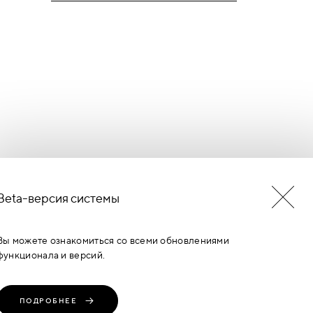
Beta-версия системы
БУДЬ В КУРСЕ НОВОСТЕЙ
ЕРМИНОВ
Вы можете ознакомиться со всеми обновлениями
функционала и версий.
ПОДРОБНЕЕ
транение, любое
Политика
Пользовательское