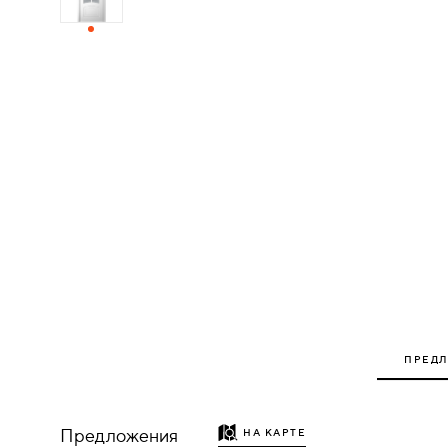
ДЕРЕВЯННЫЕ
ПЛАСТИКОВЫЕ
СТЕКЛЯННЫЕ
КОМБИНИРОВАННЫЕ
ФУРНИТУРА
НАЗАД
УПОРЫ
ПРЕД
НАПОЛЬНЫЕ
НАСТЕННЫЕ
Предложения
НА КАРТЕ