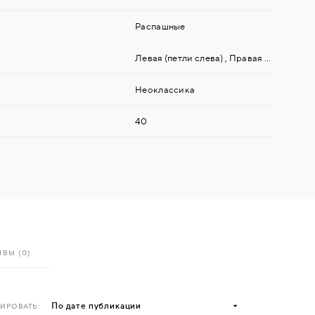
Распашные
Левая (петли слева)
,
Правая (петли справа)
Неоклассика
40
ВЫ (0)
ИРОВАТЬ: