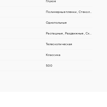
Глухое
Полимерные пленки
,
Стекольные (зеркальные) материалы
Однопольные
Распашные
,
Раздвижные
,
Складные "Книжка"
Телескопическая
Классика
500