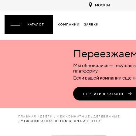
МОСКВА
КОМПАНИИ
ЗАЯВКИ
ЗАКРЫТЬ
Переезжаем 
ДВЕРИ
ДВЕРИ
Мы обновились — текущая в
Межкомнатные
Входные
Специализированные
НАЗАД
МЕЖКОМНАТНЫЕ
ФУРНИТУРА
платформу.
Деревянные
Металлические
Металлические
Если вашей компании еще не
Стеклянные
Деревянные
Деревянные
ДЕРЕВЯННЫЕ
ВОРОТА
Пластиковые
Пластиковые
Пластиковые
ПЕРЕЙТИ В КАТАЛОГ
Комбинированные
Стеклянные
Стеклянные
СТЕКЛЯННЫЕ
ПЕРЕГОРОДКИ
Комбинированные
Комбинированные
ГЛАВНАЯ
ДВЕРИ
МЕЖКОМНАТНЫЕ
ДЕРЕВЯННЫЕ
ПЛАСТИКОВЫЕ
МЕЖКОМНАТНАЯ ДВЕРЬ GEONA АВЕНЮ 5
ЛЮКИ
КОМБИНИРОВАННЫЕ