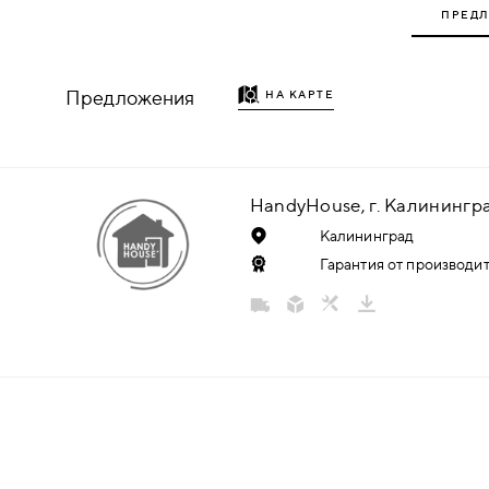
ПРЕД
НАДДВЕРНЫЕ
НАКЛАДКИ
Предложения
НА КАРТЕ
БРОНЕНАКЛАДКИ
ДЕКОРАТИВНЫЕ НАКЛАДКИ/
HandyHouse, г. Калинингр
КЛЮЧЕВИНЫ
Калининград
Гарантия от производит
ПОВОРОТНЫЕ РУЧКИ/WC-
КОМПЛЕКТЫ
РУЧКИ
РУЧКИ КНОБЫ (РУЧКИ-
ЗАЩЁЛКИ)