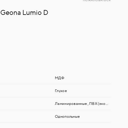
ПОЖАЛОВАТЬСЯ
 Geona Lumio D
МДФ
Глухое
Ламинированные
,
ПВХ (экошпон)
,
Стек
Однопольные