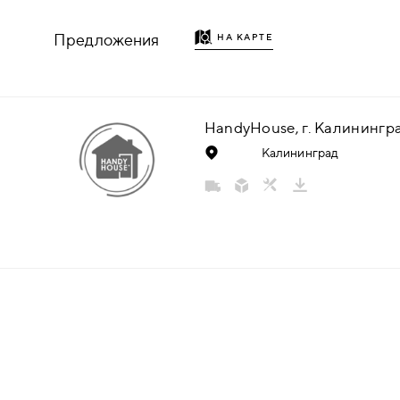
НАДДВЕРНЫЕ
Предложения
НА КАРТЕ
НАКЛАДКИ
БРОНЕНАКЛАДКИ
HandyHouse, г. Калинингр
Калининград
ДЕКОРАТИВНЫЕ НАКЛАДКИ/
КЛЮЧЕВИНЫ
ПОВОРОТНЫЕ РУЧКИ/WC-
КОМПЛЕКТЫ
РУЧКИ
РУЧКИ КНОБЫ (РУЧКИ-
ЗАЩЁЛКИ)