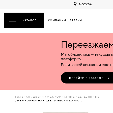
МОСКВА
КОМПАНИИ
ЗАЯВКИ
ЗАКРЫТЬ
Переезжаем 
ДВЕРИ
ДВЕРИ
Мы обновились — текущая в
Межкомнатные
Входные
Специализированные
НАЗАД
МЕЖКОМНАТНЫЕ
ФУРНИТУРА
платформу.
Деревянные
Металлические
Металлические
Если вашей компании еще не
Стеклянные
Деревянные
Деревянные
ДЕРЕВЯННЫЕ
ВОРОТА
Пластиковые
Пластиковые
Пластиковые
ПЕРЕЙТИ В КАТАЛОГ
Комбинированные
Стеклянные
Стеклянные
СТЕКЛЯННЫЕ
ПЕРЕГОРОДКИ
Комбинированные
Комбинированные
ГЛАВНАЯ
ДВЕРИ
МЕЖКОМНАТНЫЕ
ДЕРЕВЯННЫЕ
ПЛАСТИКОВЫЕ
МЕЖКОМНАТНАЯ ДВЕРЬ GEONA LUMIO D
ЛЮКИ
КОМБИНИРОВАННЫЕ