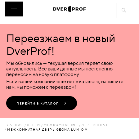
Переезжаем в новый
ДВЕРИ
DverProf!
ФУРНИТУРА
Мы обновились — текущая версия теряет свою
актуальность. Все ваши данные мы постепенно
переносим на новую платформу.
ВОРОТА
Если вашей компании еще нет в каталоге, напишите
нам, мы поможем с переездом!
ПЕРЕГОРОДКИ
ПЕРЕЙТИ В КАТАЛОГ
ЛЮКИ
ГЛАВНАЯ
ДВЕРИ
МЕЖКОМНАТНЫЕ
ДЕРЕВЯННЫЕ
МЕЖКОМНАТНАЯ ДВЕРЬ GEONA LUMIO V
АКСЕССУАРЫ