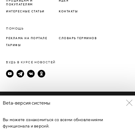
ПРОДАВЦАМ И
ИДЕЯ
ПОКУПАТЕЛЯМ
ИНТЕРЕСНЫЕ СТАТЬИ
КОНТАКТЫ
ПОМОЩЬ
РЕКЛАМА НА ПОРТАЛЕ
СЛОВАРЬ ТЕРМИНОВ
ТАРИФЫ
БУДЬ В КУРСЕ НОВОСТЕЙ
Политика конфиденциальности
Beta-версия системы
Пользовательское соглашение
Вы можете ознакомиться со всеми обновлениями
© Каталог дверей - DverProf, 2021-
2026
Материалы сайта
являются объектами авторского права. Запрещается
функционала и версий.
копирование, распространение, любое использование
информации и объектов без предварительного согласия