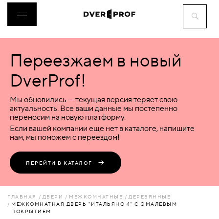
Переезжаем в новый
ДВЕРИ
DverProf!
ФУРНИТУРА
Мы обновились — текущая версия теряет свою
актуальность. Все ваши данные мы постепенно
переносим на новую платформу.
ВОРОТА
Если вашей компании еще нет в каталоге, напишите
нам, мы поможем с переездом!
ПЕРЕГОРОДКИ
ПЕРЕЙТИ В КАТАЛОГ
ЛЮКИ
ГЛАВНАЯ
ДВЕРИ
МЕЖКОМНАТНЫЕ
ДЕРЕВЯННЫЕ
МЕЖКОМНАТНАЯ ДВЕРЬ "ИТАЛЬЯНО 4" С ЭМАЛЕВЫМ
ПОКРЫТИЕМ
АКСЕССУАРЫ