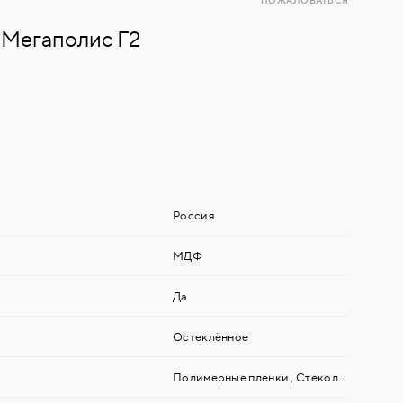
ПОЖАЛОВАТЬСЯ
 Мегаполис Г2
Россия
МДФ
Да
Остеклённое
Полимерные пленки
,
Стекольные (зеркальные) материалы