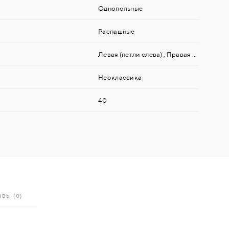
Однопольные
Распашные
Левая (петли слева)
,
Правая (петли справа)
Неоклассика
40
ВЫ (0)