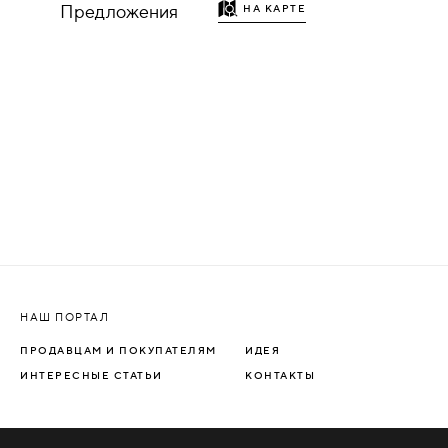
Предложения
НА КАРТЕ
НАДДВЕРНЫЕ
НАКЛАДКИ
БРОНЕНАКЛАДКИ
ДЕКОРАТИВНЫЕ НАКЛАДКИ/
КЛЮЧЕВИНЫ
ПОВОРОТНЫЕ РУЧКИ/WC-
КОМПЛЕКТЫ
НАШ ПОРТАЛ
РУЧКИ
ПРОДАВЦАМ И ПОКУПАТЕЛЯМ
ИДЕЯ
ИНТЕРЕСНЫЕ СТАТЬИ
КОНТАКТЫ
РУЧКИ КНОБЫ (РУЧКИ-
ЗАЩЁЛКИ)