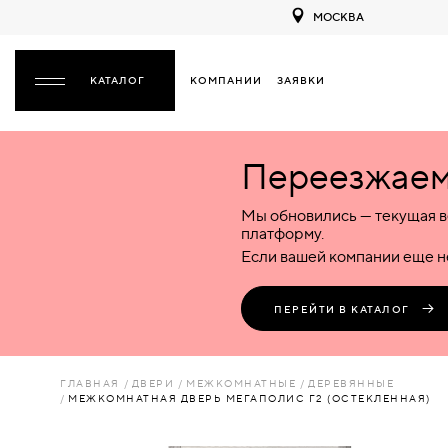
МОСКВА
КОМПАНИИ
ЗАЯВКИ
ЗАКРЫТЬ
Переезжаем 
ДВЕРИ
ДВЕРИ
Мы обновились — текущая в
Межкомнатные
Входные
Специализированные
НАЗАД
МЕЖКОМНАТНЫЕ
ФУРНИТУРА
платформу.
Деревянные
Металлические
Металлические
Если вашей компании еще не
Стеклянные
Деревянные
Деревянные
ДЕРЕВЯННЫЕ
ВОРОТА
Пластиковые
Пластиковые
Пластиковые
ПЕРЕЙТИ В КАТАЛОГ
Комбинированные
Стеклянные
Стеклянные
СТЕКЛЯННЫЕ
ПЕРЕГОРОДКИ
Комбинированные
Комбинированные
ГЛАВНАЯ
ДВЕРИ
МЕЖКОМНАТНЫЕ
ДЕРЕВЯННЫЕ
ПЛАСТИКОВЫЕ
МЕЖКОМНАТНАЯ ДВЕРЬ МЕГАПОЛИС Г2 (ОСТЕКЛЕННАЯ)
ЛЮКИ
КОМБИНИРОВАННЫЕ