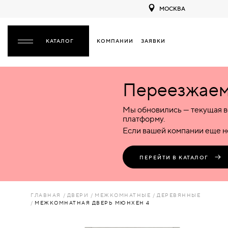
МОСКВА
КОМПАНИИ
ЗАЯВКИ
ЗАКРЫТЬ
Переезжаем 
ДВЕРИ
ДВЕРИ
Мы обновились — текущая в
Межкомнатные
Входные
Специализированные
НАЗАД
МЕЖКОМНАТНЫЕ
ФУРНИТУРА
платформу.
Деревянные
Металлические
Металлические
Если вашей компании еще не
Стеклянные
Деревянные
Деревянные
ДЕРЕВЯННЫЕ
ВОРОТА
Пластиковые
Пластиковые
Пластиковые
ПЕРЕЙТИ В КАТАЛОГ
Комбинированные
Стеклянные
Стеклянные
СТЕКЛЯННЫЕ
ПЕРЕГОРОДКИ
Комбинированные
Комбинированные
ГЛАВНАЯ
ДВЕРИ
МЕЖКОМНАТНЫЕ
ДЕРЕВЯННЫЕ
ПЛАСТИКОВЫЕ
МЕЖКОМНАТНАЯ ДВЕРЬ МЮНХЕН 4
ЛЮКИ
КОМБИНИРОВАННЫЕ