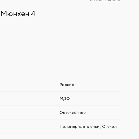
ПОЖАЛОВАТЬСЯ
 Мюнхен 4
Россия
МДФ
Остеклённое
Полимерные пленки
,
Стекольные (зеркальные) материалы