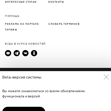
ИНТЕРЕСНЫЕ СТАТЬИ
КОНТАКТЫ
ПОМОЩЬ
РЕКЛАМА НА ПОРТАЛЕ
СЛОВАРЬ ТЕРМИНОВ
ТАРИФЫ
БУДЬ В КУРСЕ НОВОСТЕЙ
Политика конфиденциальности
Beta-версия системы
Пользовательское соглашение
Вы можете ознакомиться со всеми обновлениями
© Каталог дверей - DverProf, 2021-
2026
Материалы сайта
являются объектами авторского права. Запрещается
функционала и версий.
копирование, распространение, любое использование
информации и объектов без предварительного согласия
правообладателя. ЗАЩИЩЕНО ЗАКОНОМ РОССИЙСКОЙ
ФЕДЕРАЦИИ ОТ 09.07.93Г. №5351-1 “ОБ АВТОРСКОМ ПРАВЕ И
СМЕЖНЫХ ПРАВАХ” (с изменениями от 19 июля 1995 г., 20 июля