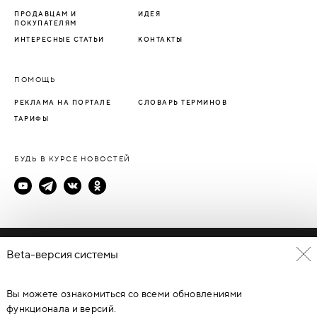
ПРОДАВЦАМ И
ИДЕЯ
ПОКУПАТЕЛЯМ
ИНТЕРЕСНЫЕ СТАТЬИ
КОНТАКТЫ
ПОМОЩЬ
РЕКЛАМА НА ПОРТАЛЕ
СЛОВАРЬ ТЕРМИНОВ
ТАРИФЫ
БУДЬ В КУРСЕ НОВОСТЕЙ
Политика конфиденциальности
Beta-версия системы
Пользовательское соглашение
Вы можете ознакомиться со всеми обновлениями
© Каталог дверей - DverProf, 2021-
2026
Материалы сайта
являются объектами авторского права. Запрещается
функционала и версий.
копирование, распространение, любое использование