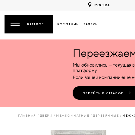
МОСКВА
КОМПАНИИ
ЗАЯВКИ
ЗАКРЫТЬ
Переезжаем 
ДВЕРИ
ДВЕРИ
Мы обновились — текущая в
Межкомнатные
Входные
Специализированные
НАЗАД
МЕЖКОМНАТНЫЕ
ФУРНИТУРА
платформу.
Деревянные
Металлические
Металлические
Если вашей компании еще не
Стеклянные
Деревянные
Деревянные
ДЕРЕВЯННЫЕ
ВОРОТА
Пластиковые
Пластиковые
Пластиковые
ПЕРЕЙТИ В КАТАЛОГ
Комбинированные
Стеклянные
Стеклянные
СТЕКЛЯННЫЕ
ПЕРЕГОРОДКИ
Комбинированные
Комбинированные
ГЛАВНАЯ
ДВЕРИ
МЕЖКОМНАТНЫЕ
ДЕРЕВЯННЫЕ
МЕЖКО
ПЛАСТИКОВЫЕ
ЛЮКИ
КОМБИНИРОВАННЫЕ