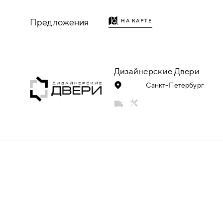
НАДДВЕРНЫЕ
Предложения
НА КАРТЕ
НАКЛАДКИ
БРОНЕНАКЛАДКИ
Дизайнерские Двери
Санкт-Петербург
ДЕКОРАТИВНЫЕ НАКЛАДКИ/
КЛЮЧЕВИНЫ
ПОВОРОТНЫЕ РУЧКИ/WC-
КОМПЛЕКТЫ
РУЧКИ
РУЧКИ КНОБЫ (РУЧКИ-
ЗАЩЁЛКИ)