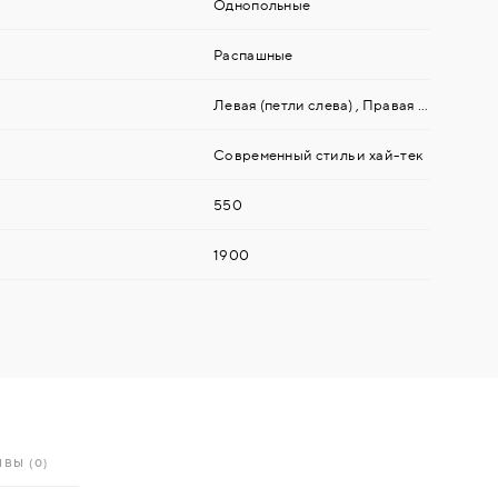
Однопольные
Распашные
Левая (петли слева)
,
Правая (петли справа)
Современный стиль и хай-тек
550
1900
ВЫ (0)