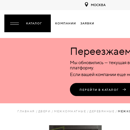
МОСКВА
КОМПАНИИ
ЗАЯВКИ
ЗАКРЫТЬ
Переезжаем 
ДВЕРИ
ДВЕРИ
Мы обновились — текущая в
Межкомнатные
Входные
Специализированные
НАЗАД
МЕЖКОМНАТНЫЕ
ФУРНИТУРА
платформу.
Деревянные
Металлические
Металлические
Если вашей компании еще не
Стеклянные
Деревянные
Деревянные
ДЕРЕВЯННЫЕ
ВОРОТА
Пластиковые
Пластиковые
Пластиковые
ПЕРЕЙТИ В КАТАЛОГ
Комбинированные
Стеклянные
Стеклянные
СТЕКЛЯННЫЕ
ПЕРЕГОРОДКИ
Комбинированные
Комбинированные
ГЛАВНАЯ
ДВЕРИ
МЕЖКОМНАТНЫЕ
ДЕРЕВЯННЫЕ
МЕЖКО
ПЛАСТИКОВЫЕ
ЛЮКИ
КОМБИНИРОВАННЫЕ