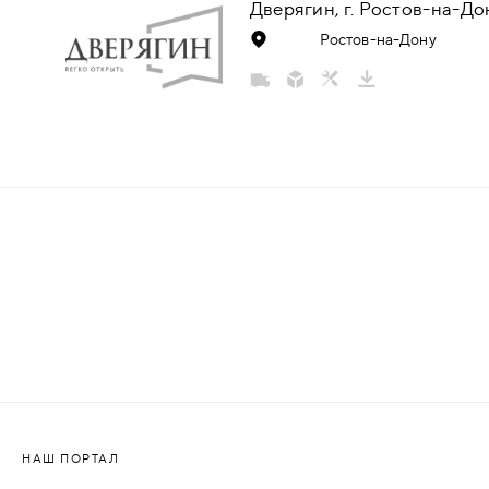
Дверягин, г. Ростов-на-До
НАДДВЕРНЫЕ
Ростов-на-Дону
НАКЛАДКИ
БРОНЕНАКЛАДКИ
ДЕКОРАТИВНЫЕ НАКЛАДКИ/
КЛЮЧЕВИНЫ
ПОВОРОТНЫЕ РУЧКИ/WC-
КОМПЛЕКТЫ
РУЧКИ
РУЧКИ КНОБЫ (РУЧКИ-
ЗАЩЁЛКИ)
НАШ ПОРТАЛ