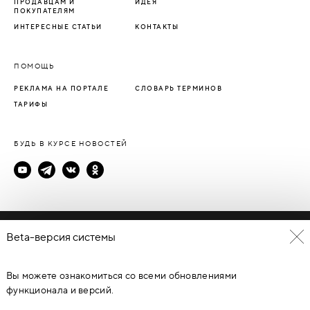
ПРОДАВЦАМ И
ИДЕЯ
ПОКУПАТЕЛЯМ
ИНТЕРЕСНЫЕ СТАТЬИ
КОНТАКТЫ
ПОМОЩЬ
РЕКЛАМА НА ПОРТАЛЕ
СЛОВАРЬ ТЕРМИНОВ
ТАРИФЫ
БУДЬ В КУРСЕ НОВОСТЕЙ
Политика конфиденциальности
Beta-версия системы
Пользовательское соглашение
Вы можете ознакомиться со всеми обновлениями
© Каталог дверей - DverProf, 2021-
2026
Материалы сайта
являются объектами авторского права. Запрещается
функционала и версий.
копирование, распространение, любое использование
информации и объектов без предварительного согласия