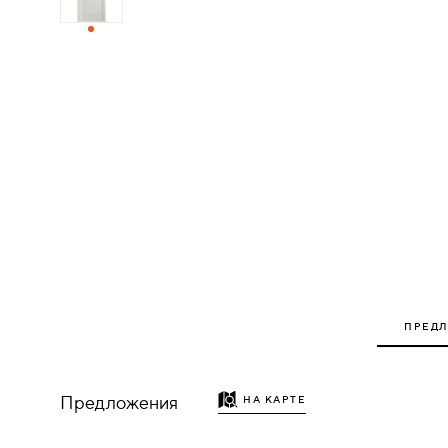
ДЕРЕВЯННЫЕ
ПЛАСТИКОВЫЕ
СТЕКЛЯННЫЕ
КОМБИНИРОВАННЫЕ
ФУРНИТУРА
НАЗАД
УПОРЫ
ПРЕД
НАПОЛЬНЫЕ
Предложения
НА КАРТЕ
НАСТЕННЫЕ