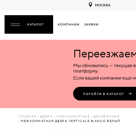
МОСКВА
КОМПАНИИ
ЗАЯВКИ
ЗАКРЫТЬ
Переезжаем 
ДВЕРИ
ДВЕРИ
Мы обновились — текущая в
Межкомнатные
Входные
Специализированные
НАЗАД
МЕЖКОМНАТНЫЕ
ФУРНИТУРА
платформу.
Деревянные
Металлические
Металлические
Если вашей компании еще не
Стеклянные
Деревянные
Деревянные
ДЕРЕВЯННЫЕ
ВОРОТА
Пластиковые
Пластиковые
Пластиковые
ПЕРЕЙТИ В КАТАЛОГ
Комбинированные
Стеклянные
Стеклянные
СТЕКЛЯННЫЕ
ПЕРЕГОРОДКИ
Комбинированные
Комбинированные
ГЛАВНАЯ
ДВЕРИ
МЕЖКОМНАТНЫЕ
ДЕРЕВЯННЫЕ
ПЛАСТИКОВЫЕ
МЕЖКОМНАТНАЯ ДВЕРЬ VERTICALE BIANCO БЕЛЫЙ
ЛЮКИ
КОМБИНИРОВАННЫЕ