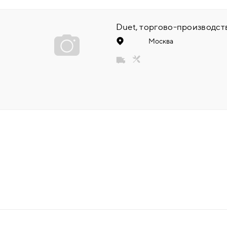
НАДДВЕРНЫЕ
НАКЛАДКИ
Москва
БРОНЕНАКЛАДКИ
ДЕКОРАТИВНЫЕ НАКЛАДКИ/
КЛЮЧЕВИНЫ
ПОВОРОТНЫЕ РУЧКИ/WC-
КОМПЛЕКТЫ
РУЧКИ
РУЧКИ КНОБЫ (РУЧКИ-
ЗАЩЁЛКИ)