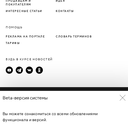
ПРОДАВЦАМ И
ИДЕЯ
ПОКУПАТЕЛЯМ
ИНТЕРЕСНЫЕ СТАТЬИ
КОНТАКТЫ
ПОМОЩЬ
РЕКЛАМА НА ПОРТАЛЕ
СЛОВАРЬ ТЕРМИНОВ
ТАРИФЫ
БУДЬ В КУРСЕ НОВОСТЕЙ
Политика конфиденциальности
Beta-версия системы
Пользовательское соглашение
Вы можете ознакомиться со всеми обновлениями
© Каталог дверей - DverProf, 2021-
2026
Материалы сайта
являются объектами авторского права. Запрещается
функционала и версий.
копирование, распространение, любое использование
информации и объектов без предварительного согласия