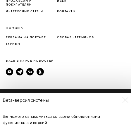
ПРОДАВЦАМ И
ИДЕЯ
ПОКУПАТЕЛЯМ
ИНТЕРЕСНЫЕ СТАТЬИ
КОНТАКТЫ
ПОМОЩЬ
РЕКЛАМА НА ПОРТАЛЕ
СЛОВАРЬ ТЕРМИНОВ
ТАРИФЫ
БУДЬ В КУРСЕ НОВОСТЕЙ
Политика конфиденциальности
Beta-версия системы
Пользовательское соглашение
Вы можете ознакомиться со всеми обновлениями
© Каталог дверей - DverProf, 2021-
2026
Материалы сайта
являются объектами авторского права. Запрещается
функционала и версий.
копирование, распространение, любое использование
информации и объектов без предварительного согласия