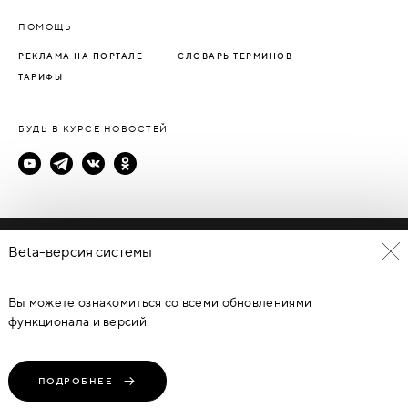
ПОМОЩЬ
РЕКЛАМА НА ПОРТАЛЕ
СЛОВАРЬ ТЕРМИНОВ
ТАРИФЫ
БУДЬ В КУРСЕ НОВОСТЕЙ
Политика конфиденциальности
Beta-версия системы
Пользовательское соглашение
Вы можете ознакомиться со всеми обновлениями
© Каталог дверей - DverProf, 2021-
2026
Материалы сайта
являются объектами авторского права. Запрещается
функционала и версий.
копирование, распространение, любое использование
информации и объектов без предварительного согласия
правообладателя. ЗАЩИЩЕНО ЗАКОНОМ РОССИЙСКОЙ
ФЕДЕРАЦИИ ОТ 09.07.93Г. №5351-1 “ОБ АВТОРСКОМ ПРАВЕ И
СМЕЖНЫХ ПРАВАХ” (с изменениями от 19 июля 1995 г., 20 июля
ПОДРОБНЕЕ
2004 г.).