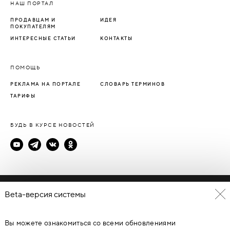
НАШ ПОРТАЛ
ПРОДАВЦАМ И
ИДЕЯ
ПОКУПАТЕЛЯМ
ИНТЕРЕСНЫЕ СТАТЬИ
КОНТАКТЫ
ПОМОЩЬ
РЕКЛАМА НА ПОРТАЛЕ
СЛОВАРЬ ТЕРМИНОВ
ТАРИФЫ
БУДЬ В КУРСЕ НОВОСТЕЙ
Политика конфиденциальности
Beta-версия системы
Пользовательское соглашение
Вы можете ознакомиться со всеми обновлениями
© Каталог дверей - DverProf, 2021-
2026
Материалы сайта
являются объектами авторского права. Запрещается