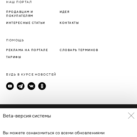
НАШ ПОРТАЛ
ПРОДАВЦАМ И
ИДЕЯ
ПОКУПАТЕЛЯМ
ИНТЕРЕСНЫЕ СТАТЬИ
КОНТАКТЫ
ПОМОЩЬ
РЕКЛАМА НА ПОРТАЛЕ
СЛОВАРЬ ТЕРМИНОВ
ТАРИФЫ
БУДЬ В КУРСЕ НОВОСТЕЙ
Политика конфиденциальности
Beta-версия системы
Пользовательское соглашение
Вы можете ознакомиться со всеми обновлениями
© Каталог дверей - DverProf, 2021-
2026
Материалы сайта
являются объектами авторского права. Запрещается