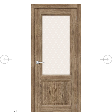
КОМПЛЕКТУЮЩИЕ
СКУД
И
"УМНЫЙ
ДОМ"
КОМПАНИИ
ЗАВКИ
ИНТЕРЕСНЫЕ
СТАТЬИ
1
/
1