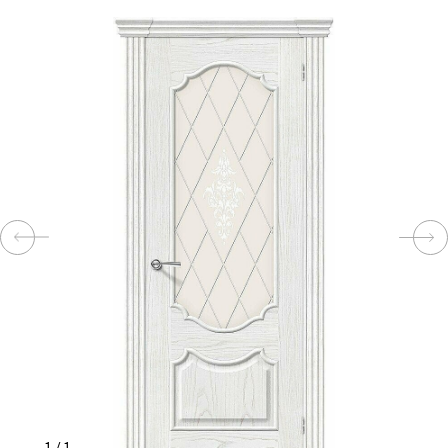
КОМПЛЕКТУЮЩИЕ
СКУД
И
"УМНЫЙ
ДОМ"
КОМПАНИИ
ЗАВКИ
ИНТЕРЕСНЫЕ
СТАТЬИ
1
/
1