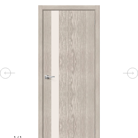
КОМПЛЕКТУЮЩИЕ
СКУД
И
"УМНЫЙ
ДОМ"
КОМПАНИИ
ЗАВКИ
ИНТЕРЕСНЫЕ
СТАТЬИ
1
/
1