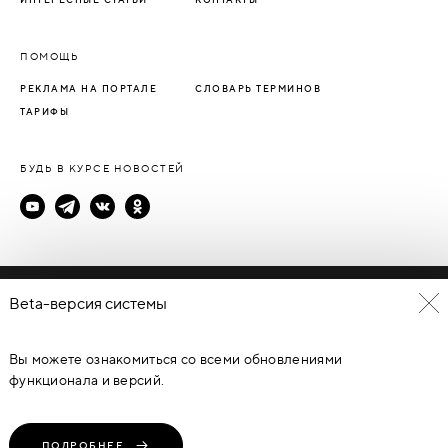
ПОМОЩЬ
РЕКЛАМА НА ПОРТАЛЕ
СЛОВАРЬ ТЕРМИНОВ
ТАРИФЫ
БУДЬ В КУРСЕ НОВОСТЕЙ
Политика конфиденциальности
Beta-версия системы
Пользовательское соглашение
Вы можете ознакомиться со всеми обновлениями
© Каталог дверей - DverProf, 2021-
2026
Материалы сайта
являются объектами авторского права. Запрещается
функционала и версий.
копирование, распространение, любое использование
информации и объектов без предварительного согласия
правообладателя. ЗАЩИЩЕНО ЗАКОНОМ РОССИЙСКОЙ
ФЕДЕРАЦИИ ОТ 09.07.93Г. №5351-1 “ОБ АВТОРСКОМ ПРАВЕ И
СМЕЖНЫХ ПРАВАХ” (с изменениями от 19 июля 1995 г., 20 июля
ПОДРОБНЕЕ