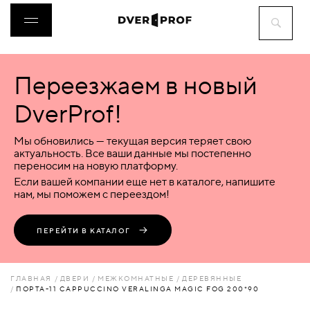
Переезжаем в новый
ДВЕРИ
DverProf!
ФУРНИТУРА
Мы обновились — текущая версия теряет свою
актуальность. Все ваши данные мы постепенно
переносим на новую платформу.
ВОРОТА
Если вашей компании еще нет в каталоге, напишите
нам, мы поможем с переездом!
ПЕРЕГОРОДКИ
ПЕРЕЙТИ В КАТАЛОГ
ЛЮКИ
ГЛАВНАЯ
ДВЕРИ
МЕЖКОМНАТНЫЕ
ДЕРЕВЯННЫЕ
ПОРТА-11 CAPPUCCINO VERALINGA MAGIC FOG 200*90
АКСЕССУАРЫ