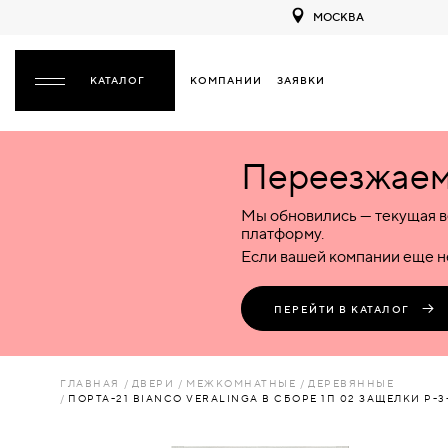
МОСКВА
КОМПАНИИ
ЗАЯВКИ
ЗАКРЫТЬ
Переезжаем 
ДВЕРИ
ДВЕРИ
Мы обновились — текущая в
Межкомнатные
Входные
Специализированные
НАЗАД
МЕЖКОМНАТНЫЕ
ФУРНИТУРА
платформу.
Деревянные
Металлические
Металлические
Если вашей компании еще не
Стеклянные
Деревянные
Деревянные
ДЕРЕВЯННЫЕ
ВОРОТА
Пластиковые
Пластиковые
Пластиковые
ПЕРЕЙТИ В КАТАЛОГ
Комбинированные
Стеклянные
Стеклянные
СТЕКЛЯННЫЕ
ПЕРЕГОРОДКИ
Комбинированные
Комбинированные
ГЛАВНАЯ
ДВЕРИ
МЕЖКОМНАТНЫЕ
ДЕРЕВЯННЫЕ
ПЛАСТИКОВЫЕ
ПОРТА-21 BIANCO VERALINGA В СБОРЕ 1П 02 ЗАЩЕЛКИ Р-
ЛЮКИ
КОМБИНИРОВАННЫЕ