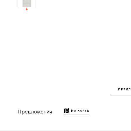
ДЕРЕВЯННЫЕ
ПЛАСТИКОВЫЕ
СТЕКЛЯННЫЕ
КОМБИНИРОВАННЫЕ
ФУРНИТУРА
НАЗАД
ПРЕД
УПОРЫ
НАПОЛЬНЫЕ
Предложения
НА КАРТЕ
НАСТЕННЫЕ