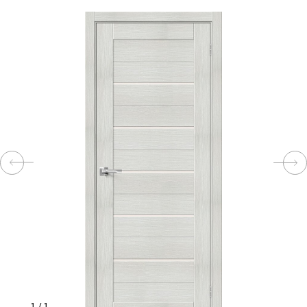
КОМПЛЕКТУЮЩИЕ
СКУД
И
"УМНЫЙ
ДОМ"
КОМПАНИИ
ЗАВКИ
ИНТЕРЕСНЫЕ
СТАТЬИ
1
/
1