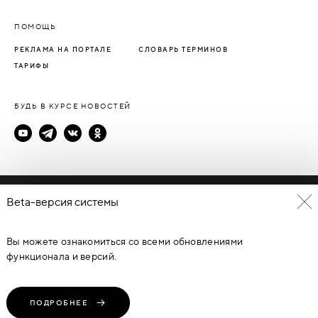
ПОМОЩЬ
РЕКЛАМА НА ПОРТАЛЕ
СЛОВАРЬ ТЕРМИНОВ
ТАРИФЫ
БУДЬ В КУРСЕ НОВОСТЕЙ
Политика конфиденциальности
Beta-версия системы
Пользовательское соглашение
Вы можете ознакомиться со всеми обновлениями
© Каталог дверей - DverProf, 2021-
2026
Материалы сайта
являются объектами авторского права. Запрещается
функционала и версий.
копирование, распространение, любое использование
информации и объектов без предварительного согласия
правообладателя. ЗАЩИЩЕНО ЗАКОНОМ РОССИЙСКОЙ
ФЕДЕРАЦИИ ОТ 09.07.93Г. №5351-1 “ОБ АВТОРСКОМ ПРАВЕ И
СМЕЖНЫХ ПРАВАХ” (с изменениями от 19 июля 1995 г., 20 июля
ПОДРОБНЕЕ
2004 г.).