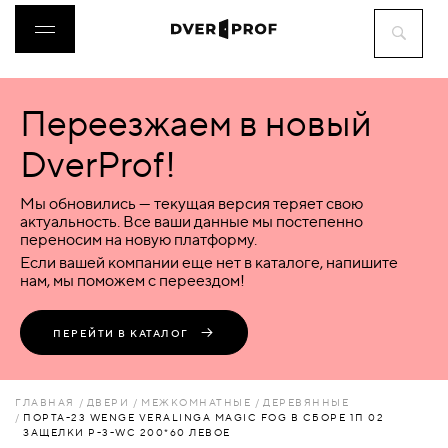
Переезжаем в новый
ДВЕРИ
DverProf!
ФУРНИТУРА
Мы обновились — текущая версия теряет свою
актуальность. Все ваши данные мы постепенно
переносим на новую платформу.
ВОРОТА
Если вашей компании еще нет в каталоге, напишите
нам, мы поможем с переездом!
ПЕРЕГОРОДКИ
ПЕРЕЙТИ В КАТАЛОГ
ЛЮКИ
ГЛАВНАЯ
ДВЕРИ
МЕЖКОМНАТНЫЕ
ДЕРЕВЯННЫЕ
ПОРТА-23 WENGE VERALINGA MAGIC FOG В СБОРЕ 1П 02
ЗАЩЕЛКИ Р-3-WC 200*60 ЛЕВОЕ
АКСЕССУАРЫ