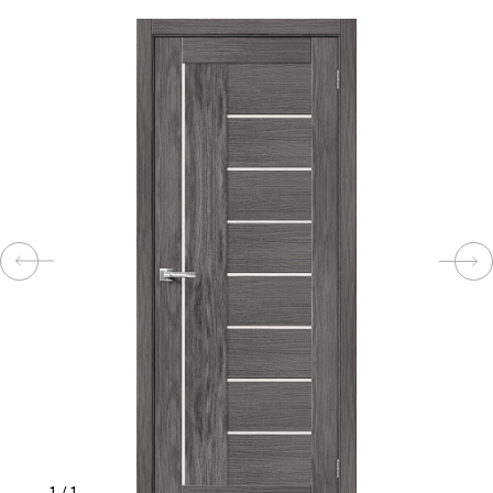
КОМПЛЕКТУЮЩИЕ
СКУД
И
"УМНЫЙ
ДОМ"
КОМПАНИИ
ЗАВКИ
ИНТЕРЕСНЫЕ
СТАТЬИ
1
/
1