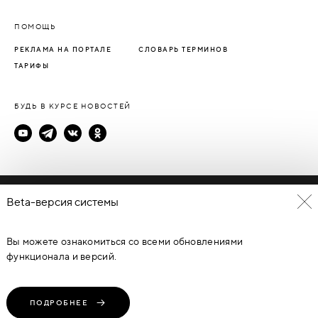
ПОМОЩЬ
РЕКЛАМА НА ПОРТАЛЕ
СЛОВАРЬ ТЕРМИНОВ
ТАРИФЫ
БУДЬ В КУРСЕ НОВОСТЕЙ
Политика конфиденциальности
Beta-версия системы
Пользовательское соглашение
Вы можете ознакомиться со всеми обновлениями
© Каталог дверей - DverProf, 2021-
2026
Материалы сайта
являются объектами авторского права. Запрещается
функционала и версий.
копирование, распространение, любое использование
информации и объектов без предварительного согласия
правообладателя. ЗАЩИЩЕНО ЗАКОНОМ РОССИЙСКОЙ
ФЕДЕРАЦИИ ОТ 09.07.93Г. №5351-1 “ОБ АВТОРСКОМ ПРАВЕ И
СМЕЖНЫХ ПРАВАХ” (с изменениями от 19 июля 1995 г., 20 июля
ПОДРОБНЕЕ
2004 г.).