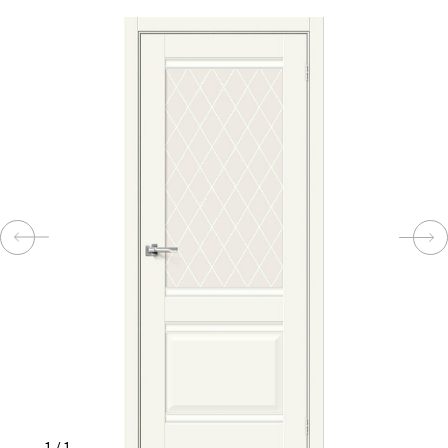
КОМПЛЕКТУЮЩИЕ
СКУД
И
"УМНЫЙ
ДОМ"
КОМПАНИИ
ЗАВКИ
ИНТЕРЕСНЫЕ
СТАТЬИ
1
/
1