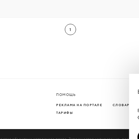
1
ПОМОЩЬ
РЕКЛАМА НА ПОРТАЛЕ
СЛОВАРЬ Т
ТАРИФЫ
яются объектами авторского права. Запрещается копирование, распрос