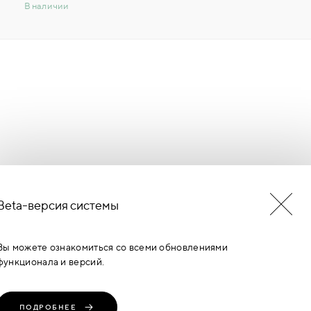
В наличии
Beta-версия системы
БУДЬ В КУРСЕ НОВОСТЕЙ
ЕРМИНОВ
Вы можете ознакомиться со всеми обновлениями
функционала и версий.
ПОДРОБНЕЕ
транение, любое
Политика
Пользовательское