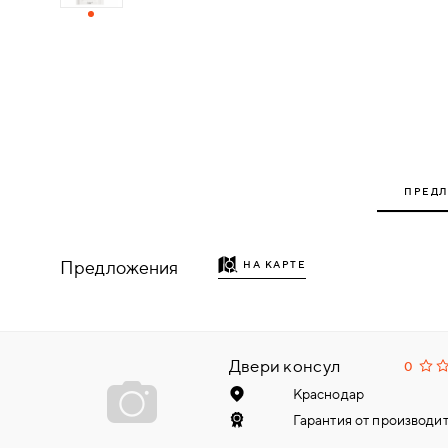
ДЕРЕВЯННЫЕ
ПЛАСТИКОВЫЕ
СТЕКЛЯННЫЕ
ПРЕД
КОМБИНИРОВАННЫЕ
ФУРНИТУРА
Предложения
НА КАРТЕ
НАЗАД
УПОРЫ
НАПОЛЬНЫЕ
Двери консул
0
Краснодар
НАСТЕННЫЕ
Гарантия от производит