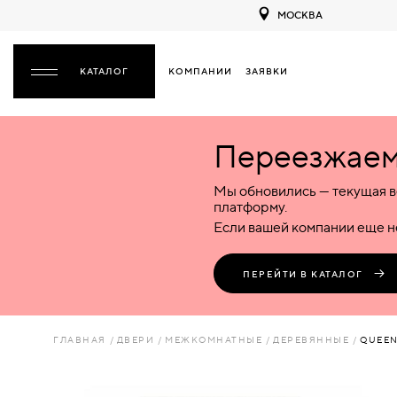
МОСКВА
КОМПАНИИ
ЗАЯВКИ
ЗАКРЫТЬ
Переезжаем 
ДВЕРИ
ДВЕРИ
Мы обновились — текущая в
Межкомнатные
Входные
Специализированные
НАЗАД
МЕЖКОМНАТНЫЕ
ФУРНИТУРА
платформу.
Деревянные
Металлические
Металлические
Если вашей компании еще не
Стеклянные
Деревянные
Деревянные
ДЕРЕВЯННЫЕ
ВОРОТА
Пластиковые
Пластиковые
Пластиковые
ПЕРЕЙТИ В КАТАЛОГ
Комбинированные
Стеклянные
Стеклянные
СТЕКЛЯННЫЕ
ПЕРЕГОРОДКИ
Комбинированные
Комбинированные
ГЛАВНАЯ
ДВЕРИ
МЕЖКОМНАТНЫЕ
ДЕРЕВЯННЫЕ
QUEEN
ПЛАСТИКОВЫЕ
ЛЮКИ
КОМБИНИРОВАННЫЕ