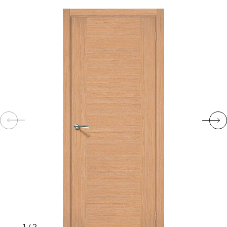
КОМПЛЕКТУЮЩИЕ
СКУД
И
"УМНЫЙ
ДОМ"
КОМПАНИИ
ЗАВКИ
ИНТЕРЕСНЫЕ
СТАТЬИ
1
/
2