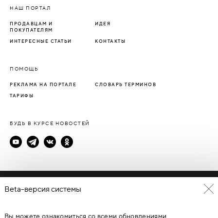
НАШ ПОРТАЛ
ПРОДАВЦАМ И
ИДЕЯ
ПОКУПАТЕЛЯМ
ИНТЕРЕСНЫЕ СТАТЬИ
КОНТАКТЫ
ПОМОЩЬ
РЕКЛАМА НА ПОРТАЛЕ
СЛОВАРЬ ТЕРМИНОВ
ТАРИФЫ
БУДЬ В КУРСЕ НОВОСТЕЙ
Политика конфиденциальности
Beta-версия системы
Пользовательское соглашение
Вы можете ознакомиться со всеми обновлениями
© Каталог дверей - DverProf, 2021-
2026
Материалы сайта