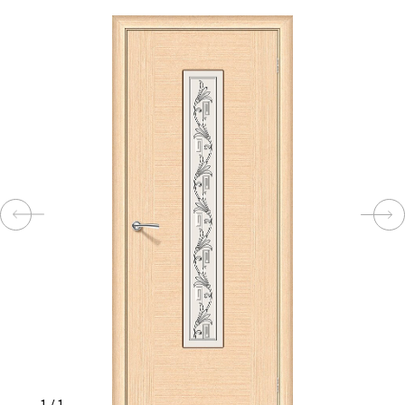
КОМПЛЕКТУЮЩИЕ
СКУД
И
"УМНЫЙ
ДОМ"
КОМПАНИИ
ЗАВКИ
ИНТЕРЕСНЫЕ
СТАТЬИ
1
/
1