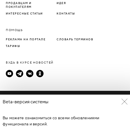
ПРОДАВЦАМ И
ИДЕЯ
ПОКУПАТЕЛЯМ
ИНТЕРЕСНЫЕ СТАТЬИ
КОНТАКТЫ
ПОМОЩЬ
РЕКЛАМА НА ПОРТАЛЕ
СЛОВАРЬ ТЕРМИНОВ
ТАРИФЫ
БУДЬ В КУРСЕ НОВОСТЕЙ
Политика конфиденциальности
Beta-версия системы
Пользовательское соглашение
Вы можете ознакомиться со всеми обновлениями
© Каталог дверей - DverProf, 2021-
2026
Материалы сайта
являются объектами авторского права. Запрещается
функционала и версий.
копирование, распространение, любое использование
информации и объектов без предварительного согласия