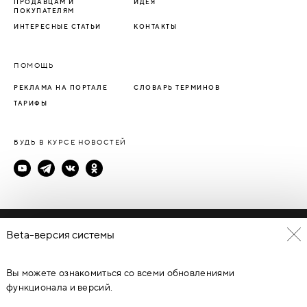
ПРОДАВЦАМ И
ИДЕЯ
ПОКУПАТЕЛЯМ
ИНТЕРЕСНЫЕ СТАТЬИ
КОНТАКТЫ
ПОМОЩЬ
РЕКЛАМА НА ПОРТАЛЕ
СЛОВАРЬ ТЕРМИНОВ
ТАРИФЫ
БУДЬ В КУРСЕ НОВОСТЕЙ
Политика конфиденциальности
Beta-версия системы
Пользовательское соглашение
Вы можете ознакомиться со всеми обновлениями
© Каталог дверей - DverProf, 2021-
2026
Материалы сайта
являются объектами авторского права. Запрещается
функционала и версий.
копирование, распространение, любое использование
информации и объектов без предварительного согласия