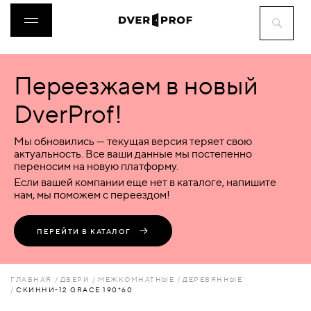
Переезжаем в новый
ДВЕРИ
DverProf!
ФУРНИТУРА
Мы обновились — текущая версия теряет свою
актуальность. Все ваши данные мы постепенно
переносим на новую платформу.
ВОРОТА
Если вашей компании еще нет в каталоге, напишите
нам, мы поможем с переездом!
ПЕРЕГОРОДКИ
ПЕРЕЙТИ В КАТАЛОГ
ЛЮКИ
ГЛАВНАЯ
ДВЕРИ
МЕЖКОМНАТНЫЕ
ДЕРЕВЯННЫЕ
СКИННИ-12 GRACE 190*60
АКСЕССУАРЫ