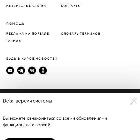
ИНТЕРЕСНЫЕ СТАТЬИ
КОНТАКТЫ
ПОМОЩЬ
РЕКЛАМА НА ПОРТАЛЕ
СЛОВАРЬ ТЕРМИНОВ
ТАРИФЫ
БУДЬ В КУРСЕ НОВОСТЕЙ
Политика конфиденциальности
Beta-версия системы
Пользовательское соглашение
Вы можете ознакомиться со всеми обновлениями
© Каталог дверей - DverProf, 2021-
2026
Материалы сайта
являются объектами авторского права. Запрещается
функционала и версий.
копирование, распространение, любое использование
информации и объектов без предварительного согласия
правообладателя. ЗАЩИЩЕНО ЗАКОНОМ РОССИЙСКОЙ
ФЕДЕРАЦИИ ОТ 09.07.93Г. №5351-1 “ОБ АВТОРСКОМ ПРАВЕ И