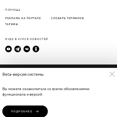
ПОМОЩЬ
РЕКЛАМА НА ПОРТАЛЕ
СЛОВАРЬ ТЕРМИНОВ
ТАРИФЫ
БУДЬ В КУРСЕ НОВОСТЕЙ
Политика конфиденциальности
Beta-версия системы
Пользовательское соглашение
Вы можете ознакомиться со всеми обновлениями
© Каталог дверей - DverProf, 2021-
2026
Материалы сайта
являются объектами авторского права. Запрещается
функционала и версий.
копирование, распространение, любое использование
информации и объектов без предварительного согласия
правообладателя. ЗАЩИЩЕНО ЗАКОНОМ РОССИЙСКОЙ
ФЕДЕРАЦИИ ОТ 09.07.93Г. №5351-1 “ОБ АВТОРСКОМ ПРАВЕ И
СМЕЖНЫХ ПРАВАХ” (с изменениями от 19 июля 1995 г., 20 июля
ПОДРОБНЕЕ
2004 г.).