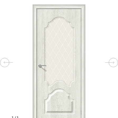
КОМПЛЕКТУЮЩИЕ
СКУД
И
"УМНЫЙ
ДОМ"
КОМПАНИИ
ЗАВКИ
ИНТЕРЕСНЫЕ
СТАТЬИ
1
/
1