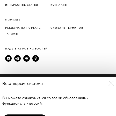
ИНТЕРЕСНЫЕ СТАТЬИ
КОНТАКТЫ
ПОМОЩЬ
РЕКЛАМА НА ПОРТАЛЕ
СЛОВАРЬ ТЕРМИНОВ
ТАРИФЫ
БУДЬ В КУРСЕ НОВОСТЕЙ
Политика конфиденциальности
Beta-версия системы
Пользовательское соглашение
Вы можете ознакомиться со всеми обновлениями
© Каталог дверей - DverProf, 2021-
2026
Материалы сайта
являются объектами авторского права. Запрещается
функционала и версий.
копирование, распространение, любое использование
информации и объектов без предварительного согласия
правообладателя. ЗАЩИЩЕНО ЗАКОНОМ РОССИЙСКОЙ
ФЕДЕРАЦИИ ОТ 09.07.93Г. №5351-1 “ОБ АВТОРСКОМ ПРАВЕ И