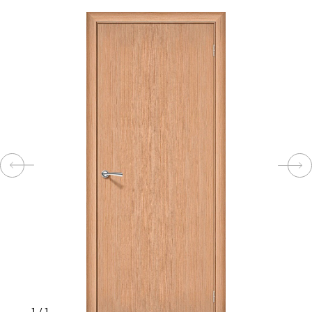
КОМПЛЕКТУЮЩИЕ
СКУД
И
"УМНЫЙ
ДОМ"
КОМПАНИИ
ЗАВКИ
ИНТЕРЕСНЫЕ
СТАТЬИ
1
/
1