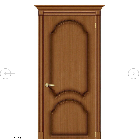
КОМПЛЕКТУЮЩИЕ
СКУД
И
"УМНЫЙ
ДОМ"
КОМПАНИИ
ЗАВКИ
ИНТЕРЕСНЫЕ
СТАТЬИ
1
/
1