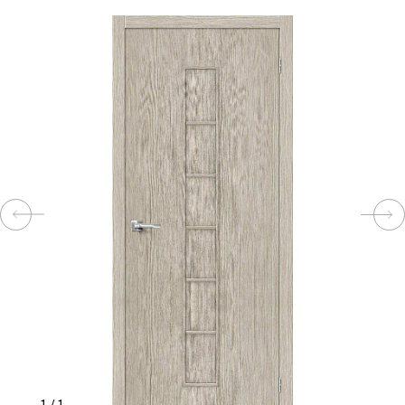
КОМПЛЕКТУЮЩИЕ
СКУД
И
"УМНЫЙ
ДОМ"
КОМПАНИИ
ЗАВКИ
ИНТЕРЕСНЫЕ
СТАТЬИ
1
/
1