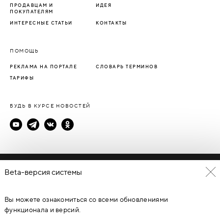
ПРОДАВЦАМ И
ИДЕЯ
ПОКУПАТЕЛЯМ
ИНТЕРЕСНЫЕ СТАТЬИ
КОНТАКТЫ
ПОМОЩЬ
РЕКЛАМА НА ПОРТАЛЕ
СЛОВАРЬ ТЕРМИНОВ
ТАРИФЫ
БУДЬ В КУРСЕ НОВОСТЕЙ
Политика конфиденциальности
Beta-версия системы
Пользовательское соглашение
Вы можете ознакомиться со всеми обновлениями
© Каталог дверей - DverProf, 2021-
2026
Материалы сайта
являются объектами авторского права. Запрещается
функционала и версий.
копирование, распространение, любое использование
информации и объектов без предварительного согласия