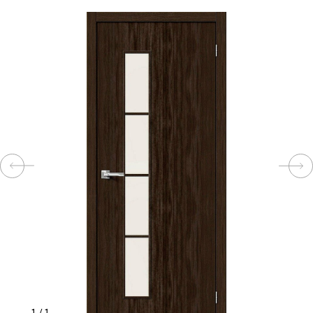
КОМПЛЕКТУЮЩИЕ
СКУД
И
"УМНЫЙ
ДОМ"
КОМПАНИИ
ЗАВКИ
ИНТЕРЕСНЫЕ
СТАТЬИ
1
/
1