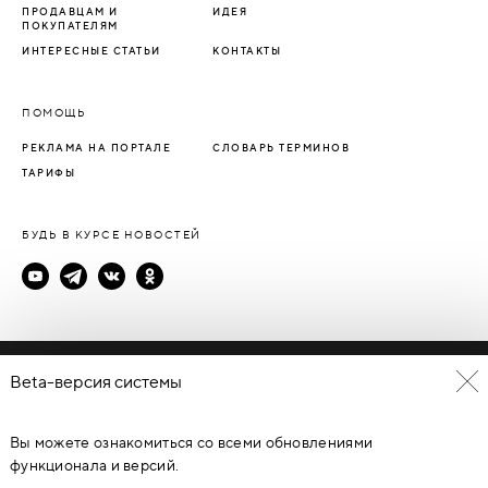
ПРОДАВЦАМ И
ИДЕЯ
ПОКУПАТЕЛЯМ
ИНТЕРЕСНЫЕ СТАТЬИ
КОНТАКТЫ
ПОМОЩЬ
РЕКЛАМА НА ПОРТАЛЕ
СЛОВАРЬ ТЕРМИНОВ
ТАРИФЫ
БУДЬ В КУРСЕ НОВОСТЕЙ
Политика конфиденциальности
Beta-версия системы
Пользовательское соглашение
Вы можете ознакомиться со всеми обновлениями
© Каталог дверей - DverProf, 2021-
2026
Материалы сайта
являются объектами авторского права. Запрещается
функционала и версий.
копирование, распространение, любое использование
информации и объектов без предварительного согласия