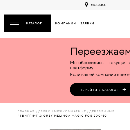
МОСКВА
КОМПАНИИ
ЗАЯВКИ
ЗАКРЫТЬ
Переезжаем 
ДВЕРИ
ДВЕРИ
Мы обновились — текущая в
Межкомнатные
Входные
Специализированные
НАЗАД
МЕЖКОМНАТНЫЕ
ФУРНИТУРА
платформу.
Деревянные
Металлические
Металлические
Если вашей компании еще не
Стеклянные
Деревянные
Деревянные
ДЕРЕВЯННЫЕ
ВОРОТА
Пластиковые
Пластиковые
Пластиковые
ПЕРЕЙТИ В КАТАЛОГ
Комбинированные
Стеклянные
Стеклянные
СТЕКЛЯННЫЕ
ПЕРЕГОРОДКИ
Комбинированные
Комбинированные
ГЛАВНАЯ
ДВЕРИ
МЕЖКОМНАТНЫЕ
ДЕРЕВЯННЫЕ
ПЛАСТИКОВЫЕ
ТВИГГИ-11.3 GREY MELINGA MAGIC FOG 200*80
ЛЮКИ
КОМБИНИРОВАННЫЕ