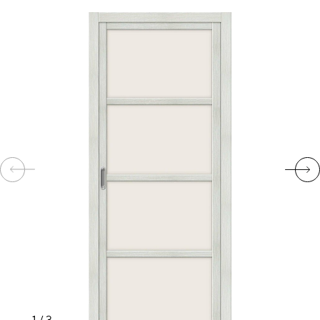
КОМПЛЕКТУЮЩИЕ
СКУД
И
"УМНЫЙ
ДОМ"
КОМПАНИИ
ЗАВКИ
ИНТЕРЕСНЫЕ
СТАТЬИ
1
/
3