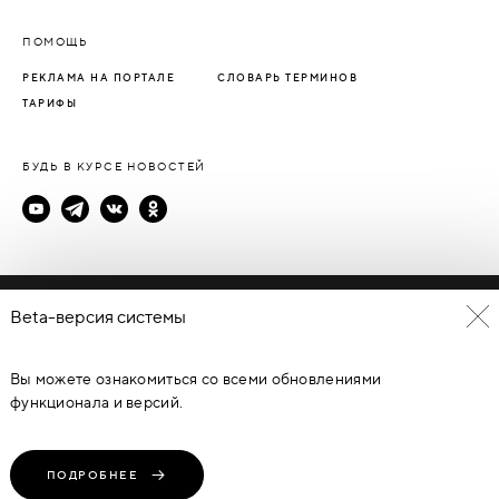
ПОМОЩЬ
РЕКЛАМА НА ПОРТАЛЕ
СЛОВАРЬ ТЕРМИНОВ
ТАРИФЫ
БУДЬ В КУРСЕ НОВОСТЕЙ
Политика конфиденциальности
Beta-версия системы
Пользовательское соглашение
Вы можете ознакомиться со всеми обновлениями
© Каталог дверей - DverProf, 2021-
2026
Материалы сайта
являются объектами авторского права. Запрещается
функционала и версий.
копирование, распространение, любое использование
информации и объектов без предварительного согласия
правообладателя. ЗАЩИЩЕНО ЗАКОНОМ РОССИЙСКОЙ
ФЕДЕРАЦИИ ОТ 09.07.93Г. №5351-1 “ОБ АВТОРСКОМ ПРАВЕ И
СМЕЖНЫХ ПРАВАХ” (с изменениями от 19 июля 1995 г., 20 июля
ПОДРОБНЕЕ
2004 г.).