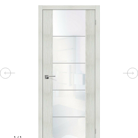
КОМПЛЕКТУЮЩИЕ
СКУД
И
"УМНЫЙ
ДОМ"
КОМПАНИИ
ЗАВКИ
ИНТЕРЕСНЫЕ
СТАТЬИ
1
/
1