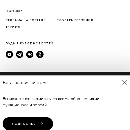
ПОМОЩЬ
РЕКЛАМА НА ПОРТАЛЕ
СЛОВАРЬ ТЕРМИНОВ
ТАРИФЫ
БУДЬ В КУРСЕ НОВОСТЕЙ
Политика конфиденциальности
Beta-версия системы
Пользовательское соглашение
Вы можете ознакомиться со всеми обновлениями
© Каталог дверей - DverProf, 2021-
2026
Материалы сайта
являются объектами авторского права. Запрещается
функционала и версий.
копирование, распространение, любое использование
информации и объектов без предварительного согласия
правообладателя. ЗАЩИЩЕНО ЗАКОНОМ РОССИЙСКОЙ
ФЕДЕРАЦИИ ОТ 09.07.93Г. №5351-1 “ОБ АВТОРСКОМ ПРАВЕ И
СМЕЖНЫХ ПРАВАХ” (с изменениями от 19 июля 1995 г., 20 июля
ПОДРОБНЕЕ
2004 г.).