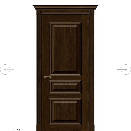
КОМПЛЕКТУЮЩИЕ
СКУД
И
"УМНЫЙ
ДОМ"
КОМПАНИИ
ЗАВКИ
ИНТЕРЕСНЫЕ
СТАТЬИ
1
/
1