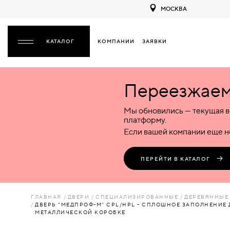
МОСКВА
КОМПАНИИ
ЗАЯВКИ
ЗАКРЫТЬ
Переезжаем 
ДВЕРИ
ДВЕРИ
Мы обновились — текущая в
Межкомнатные
Входные
Специализированные
НАЗАД
МЕЖКОМНАТНЫЕ
ФУРНИТУРА
платформу.
Деревянные
Металлические
Металлические
Если вашей компании еще не
Стеклянные
Деревянные
Деревянные
ДЕРЕВЯННЫЕ
ВОРОТА
Пластиковые
Пластиковые
Пластиковые
ПЕРЕЙТИ В КАТАЛОГ
Комбинированные
Стеклянные
Стеклянные
СТЕКЛЯННЫЕ
ПЕРЕГОРОДКИ
Комбинированные
Комбинированные
ГЛАВНАЯ
ДВЕРИ
СПЕЦИАЛИЗИРОВАННЫЕ
ДЕРЕВЯННЫЕ
ПЛАСТИКОВЫЕ
ДВЕРЬ "МЕДПРОФ-М" CPL/HPL - СПЛОШНОЕ ЗАПОЛНЕНИЕ Д
ЛЮКИ
МЕТАЛЛИЧЕСКОЙ КОРОБКЕ
КОМБИНИРОВАННЫЕ