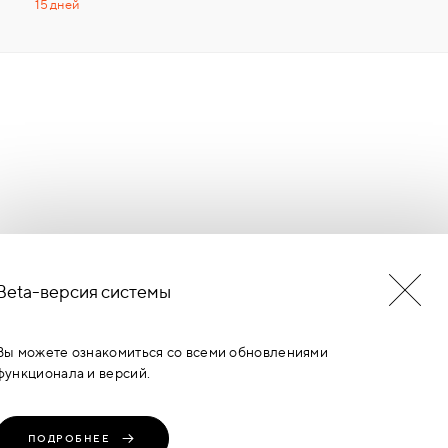
15 дней
Beta-версия системы
БУДЬ В КУРСЕ НОВОСТЕЙ
ЕРМИНОВ
Вы можете ознакомиться со всеми обновлениями
функционала и версий.
ПОДРОБНЕЕ
транение, любое
Политика
Пользовательское