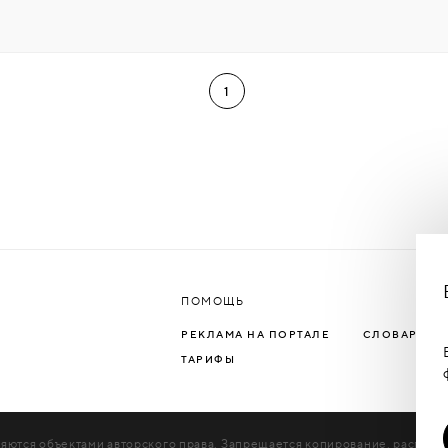
1
ПОМОЩЬ
РЕКЛАМА НА ПОРТАЛЕ
СЛОВАРЬ Т
ТАРИФЫ
яются объектами авторского права. Запрещается копирование, распрос