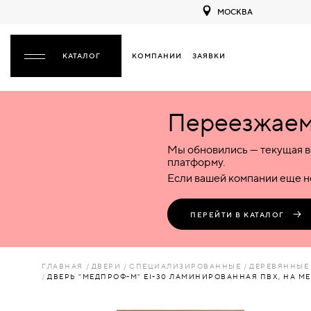
МОСКВА
КОМПАНИИ
ЗАЯВКИ
ЗАКРЫТЬ
Переезжаем 
ДВЕРИ
ДВЕРИ
Мы обновились — текущая в
Межкомнатные
Входные
Специализированные
НАЗАД
МЕЖКОМНАТНЫЕ
ФУРНИТУРА
платформу.
Деревянные
Металлические
Металлические
Если вашей компании еще не
Стеклянные
Деревянные
Деревянные
ДЕРЕВЯННЫЕ
ВОРОТА
Пластиковые
Пластиковые
Пластиковые
ПЕРЕЙТИ В КАТАЛОГ
Комбинированные
Стеклянные
Стеклянные
СТЕКЛЯННЫЕ
ПЕРЕГОРОДКИ
Комбинированные
Комбинированные
ГЛАВНАЯ
ДВЕРИ
СПЕЦИАЛИЗИРОВАННЫЕ
ДЕРЕВЯННЫЕ
ПЛАСТИКОВЫЕ
ДВЕРЬ "МЕДПРОФ-М" EI-30 ЛАМИНИРОВАННАЯ ПВХ, НА М
ЛЮКИ
КОМБИНИРОВАННЫЕ