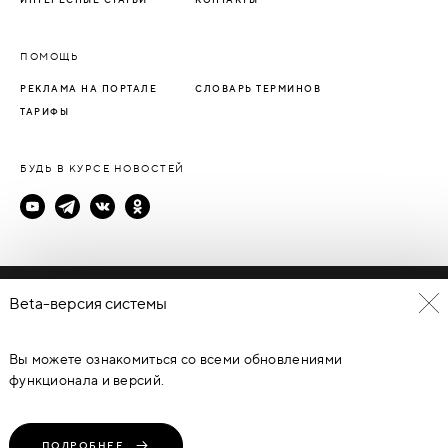
ПОМОЩЬ
РЕКЛАМА НА ПОРТАЛЕ
СЛОВАРЬ ТЕРМИНОВ
ТАРИФЫ
БУДЬ В КУРСЕ НОВОСТЕЙ
Политика конфиденциальности
Beta-версия системы
Пользовательское соглашение
Вы можете ознакомиться со всеми обновлениями
© Каталог дверей - DverProf, 2021-
2026
Материалы сайта
являются объектами авторского права. Запрещается
функционала и версий.
копирование, распространение, любое использование
информации и объектов без предварительного согласия
правообладателя. ЗАЩИЩЕНО ЗАКОНОМ РОССИЙСКОЙ
ФЕДЕРАЦИИ ОТ 09.07.93Г. №5351-1 “ОБ АВТОРСКОМ ПРАВЕ И
СМЕЖНЫХ ПРАВАХ” (с изменениями от 19 июля 1995 г., 20 июля
ПОДРОБНЕЕ