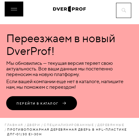
Переезжаем в новый
ДВЕРИ
DverProf!
ФУРНИТУРА
Мы обновились — текущая версия теряет свою
актуальность. Все ваши данные мы постепенно
переносим на новую платформу.
ВОРОТА
Если вашей компании еще нет в каталоге, напишите
нам, мы поможем с переездом!
ПЕРЕГОРОДКИ
ПЕРЕЙТИ В КАТАЛОГ
ЛЮКИ
ГЛАВНАЯ
ДВЕРИ
СПЕЦИАЛИЗИРОВАННЫЕ
ДЕРЕВЯННЫЕ
ПРОТИВОПОЖАРНАЯ ДЕРЕВЯННАЯ ДВЕРЬ В HPL-ПЛАСТИКЕ
ДПГ-01/30 EI-30H
АКСЕССУАРЫ