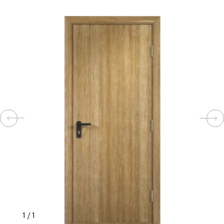
КОМПЛЕКТУЮЩИЕ
СКУД
И
"УМНЫЙ
ДОМ"
КОМПАНИИ
ЗАВКИ
ИНТЕРЕСНЫЕ
1
/
1
СТАТЬИ