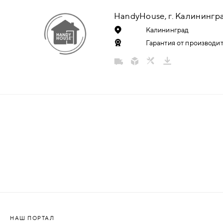
НАДДВЕРНЫЕ
HandyHouse, г. Калинингр
Калининград
НАКЛАДКИ
Гарантия от производит
БРОНЕНАКЛАДКИ
ДЕКОРАТИВНЫЕ НАКЛАДКИ/
КЛЮЧЕВИНЫ
ПОВОРОТНЫЕ РУЧКИ/WC-
КОМПЛЕКТЫ
РУЧКИ
РУЧКИ КНОБЫ (РУЧКИ-
ЗАЩЁЛКИ)
НАШ ПОРТАЛ