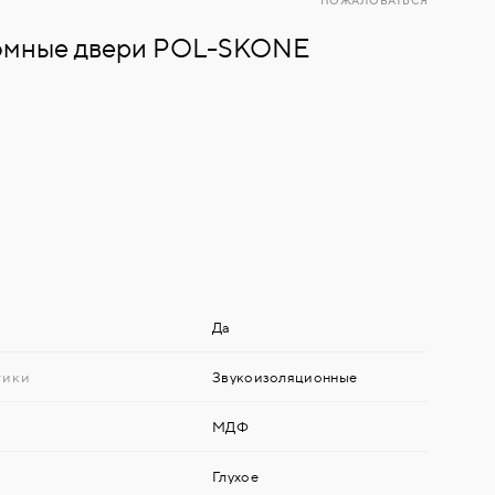
ПОЖАЛОВАТЬСЯ
омные двери POL-SKONE
Да
тики
Звукоизоляционные
МДФ
Глухое