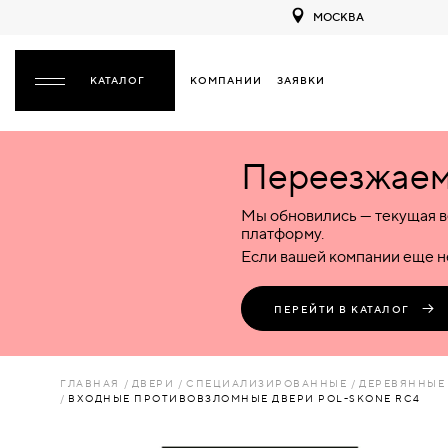
МОСКВА
КОМПАНИИ
ЗАЯВКИ
ЗАКРЫТЬ
Переезжаем 
ДВЕРИ
ДВЕРИ
Мы обновились — текущая в
Межкомнатные
Входные
Специализированные
НАЗАД
МЕЖКОМНАТНЫЕ
ФУРНИТУРА
платформу.
Деревянные
Металлические
Металлические
Если вашей компании еще не
Стеклянные
Деревянные
Деревянные
ДЕРЕВЯННЫЕ
ВОРОТА
Пластиковые
Пластиковые
Пластиковые
ПЕРЕЙТИ В КАТАЛОГ
Комбинированные
Стеклянные
Стеклянные
СТЕКЛЯННЫЕ
ПЕРЕГОРОДКИ
Комбинированные
Комбинированные
ГЛАВНАЯ
ДВЕРИ
СПЕЦИАЛИЗИРОВАННЫЕ
ДЕРЕВЯННЫЕ
ПЛАСТИКОВЫЕ
ВХОДНЫЕ ПРОТИВОВЗЛОМНЫЕ ДВЕРИ POL-SKONE RC4
ЛЮКИ
КОМБИНИРОВАННЫЕ