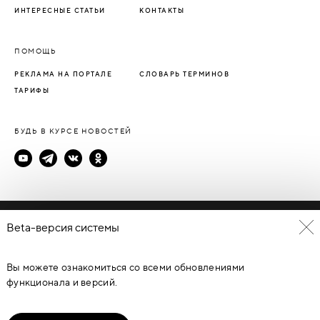
ИНТЕРЕСНЫЕ СТАТЬИ
КОНТАКТЫ
ПОМОЩЬ
РЕКЛАМА НА ПОРТАЛЕ
СЛОВАРЬ ТЕРМИНОВ
ТАРИФЫ
БУДЬ В КУРСЕ НОВОСТЕЙ
Политика конфиденциальности
Beta-версия системы
Пользовательское соглашение
Вы можете ознакомиться со всеми обновлениями
© Каталог дверей - DverProf, 2021-
2026
Материалы сайта
являются объектами авторского права. Запрещается
функционала и версий.
копирование, распространение, любое использование
информации и объектов без предварительного согласия
правообладателя. ЗАЩИЩЕНО ЗАКОНОМ РОССИЙСКОЙ
ФЕДЕРАЦИИ ОТ 09.07.93Г. №5351-1 “ОБ АВТОРСКОМ ПРАВЕ И