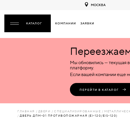
МОСКВА
КОМПАНИИ
ЗАЯВКИ
ЗАКРЫТЬ
Переезжаем 
ДВЕРИ
ДВЕРИ
Мы обновились — текущая в
Межкомнатные
Входные
Специализированные
НАЗАД
МЕЖКОМНАТНЫЕ
ФУРНИТУРА
платформу.
Деревянные
Металлические
Металлические
Если вашей компании еще не
Стеклянные
Деревянные
Деревянные
ДЕРЕВЯННЫЕ
ВОРОТА
Пластиковые
Пластиковые
Пластиковые
ПЕРЕЙТИ В КАТАЛОГ
Комбинированные
Стеклянные
Стеклянные
СТЕКЛЯННЫЕ
ПЕРЕГОРОДКИ
Комбинированные
Комбинированные
ГЛАВНАЯ
ДВЕРИ
СПЕЦИАЛИЗИРОВАННЫЕ
МЕТАЛЛИЧЕС
ПЛАСТИКОВЫЕ
ДВЕРЬ ДПМ-01 ПРОТИВОПОЖАРНАЯ (EI-120/EIS-120)
ЛЮКИ
КОМБИНИРОВАННЫЕ