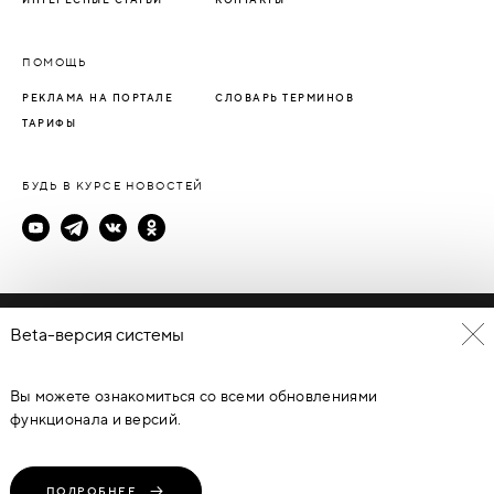
ПОМОЩЬ
РЕКЛАМА НА ПОРТАЛЕ
СЛОВАРЬ ТЕРМИНОВ
ТАРИФЫ
БУДЬ В КУРСЕ НОВОСТЕЙ
Политика конфиденциальности
Beta-версия системы
Пользовательское соглашение
Вы можете ознакомиться со всеми обновлениями
© Каталог дверей - DverProf, 2021-
2026
Материалы сайта
являются объектами авторского права. Запрещается
функционала и версий.
копирование, распространение, любое использование
информации и объектов без предварительного согласия
правообладателя. ЗАЩИЩЕНО ЗАКОНОМ РОССИЙСКОЙ
ФЕДЕРАЦИИ ОТ 09.07.93Г. №5351-1 “ОБ АВТОРСКОМ ПРАВЕ И
СМЕЖНЫХ ПРАВАХ” (с изменениями от 19 июля 1995 г., 20 июля
ПОДРОБНЕЕ