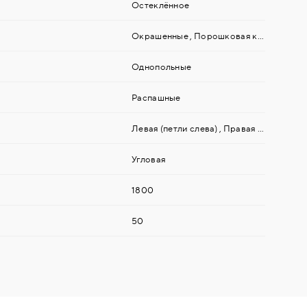
Остеклённое
Окрашенные
,
Порошковая краска
,
Пок
Однопольные
Распашные
Левая (петли слева)
,
Правая (петли справа)
Угловая
1800
50