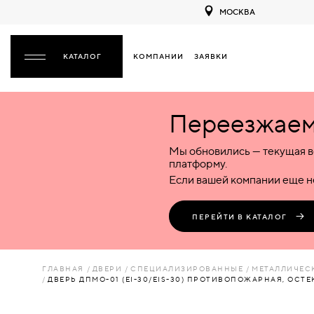
МОСКВА
КОМПАНИИ
ЗАЯВКИ
ЗАКРЫТЬ
Переезжаем 
ДВЕРИ
ДВЕРИ
Мы обновились — текущая в
Межкомнатные
Входные
Специализированные
НАЗАД
МЕЖКОМНАТНЫЕ
ФУРНИТУРА
платформу.
Деревянные
Металлические
Металлические
Если вашей компании еще не
Стеклянные
Деревянные
Деревянные
ДЕРЕВЯННЫЕ
ВОРОТА
Пластиковые
Пластиковые
Пластиковые
ПЕРЕЙТИ В КАТАЛОГ
Комбинированные
Стеклянные
Стеклянные
СТЕКЛЯННЫЕ
ПЕРЕГОРОДКИ
Комбинированные
Комбинированные
ГЛАВНАЯ
ДВЕРИ
СПЕЦИАЛИЗИРОВАННЫЕ
МЕТАЛЛИЧЕС
ПЛАСТИКОВЫЕ
ДВЕРЬ ДПМО-01 (EI-30/EIS-30) ПРОТИВОПОЖАРНАЯ, ОСТЕ
ЛЮКИ
КОМБИНИРОВАННЫЕ